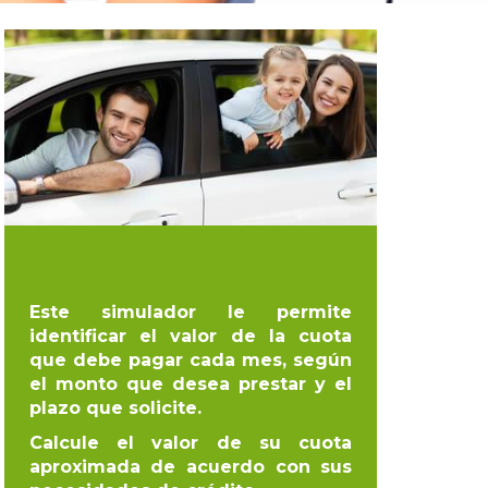
Este simulador le permite
identificar el valor de la cuota
que debe pagar cada mes, según
el monto que desea prestar y el
plazo que solicite.
Calcule el valor de su cuota
aproximada de acuerdo con sus