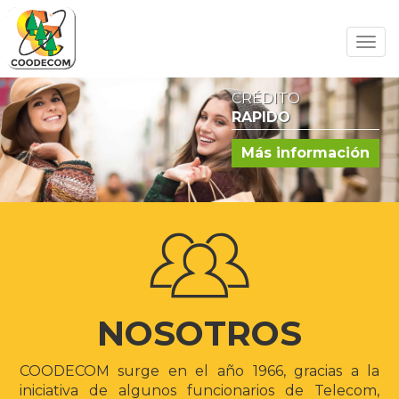
Pasar
al
Tog
contenido
navi
principal
CRÉDITO
RAPIDO
Más información
NOSOTROS
COODECOM surge en el año 1966, gracias a la
iniciativa de algunos funcionarios de Telecom,